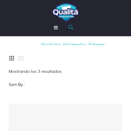
Extreme
INICIO
Inicio
/
Productos etiquetados “Extreme”
TIENDA
NOSOTROS
Mostrando los 3 resultados
MODO QUALITÁ
Sort By :
CONTACTOS
AYUDA
Garantía