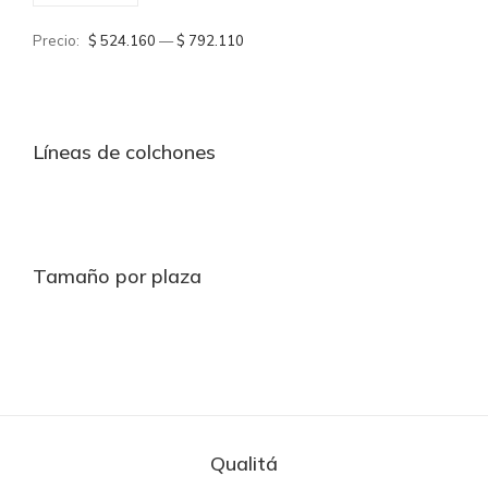
míni
máx
Precio:
$ 524.160
—
$ 792.110
Líneas de colchones
Tamaño por plaza
Qualitá