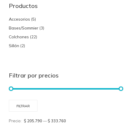
Productos
Accesorios
(5)
Bases/Sommier
(3)
Colchones
(22)
Sillón
(2)
Filtrar por precios
Prec
Prec
FILTRAR
míni
máx
Precio:
$ 205.790
—
$ 333.760