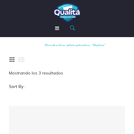
Relax
INICIO
Inicio
/
Productos etiquetados “Relax”
TIENDA
NOSOTROS
Mostrando los 3 resultados
MODO QUALITÁ
Sort By :
CONTACTOS
AYUDA
Garantía