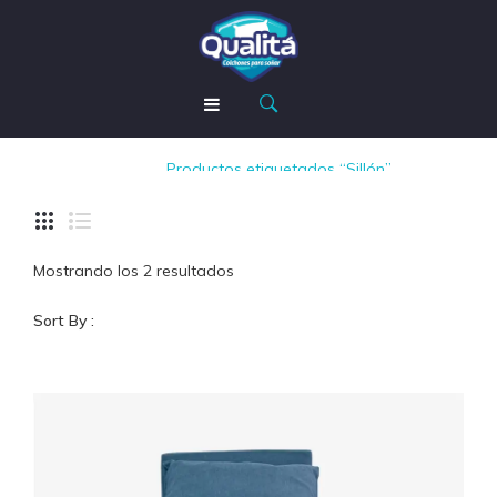
Sillón
INICIO
Inicio
/
Productos etiquetados “Sillón”
TIENDA
NOSOTROS
Mostrando los 2 resultados
MODO QUALITÁ
Sort By :
CONTACTOS
AYUDA
Garantía