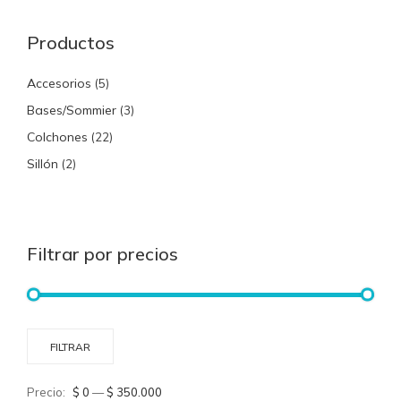
Productos
Accesorios
(5)
Bases/Sommier
(3)
Colchones
(22)
Sillón
(2)
Filtrar por precios
Prec
Prec
FILTRAR
míni
máx
Precio:
$ 0
—
$ 350.000