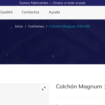
Somos fabricantes — Envíos a todo el país
Inicio
Tienda
Qualitá
Contactos
Ayuda
Inicio
/
Colchones
/
Colchón Magnum 100×190
Colchón Magnum 