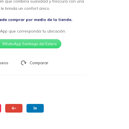
um que combina suavidad y frescura con una
Rel
Extr
le brinda un confort único.
ax
em
80×
e
e comprar por medio de la tienda.
190
140
App que corresponda tu ubicación.
×19
0
WhatsApp Santiago del Estero
eseos
Comparar