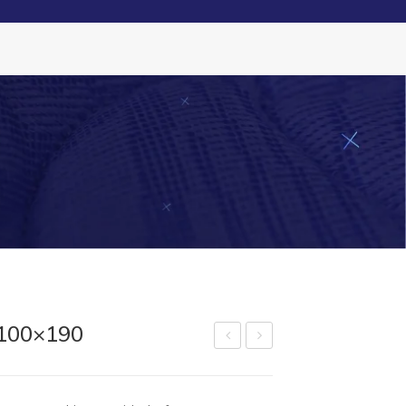
Nosotros
Modo Qualitá
Contactos
Ayuda
100×190
olch
olch
ón
ón