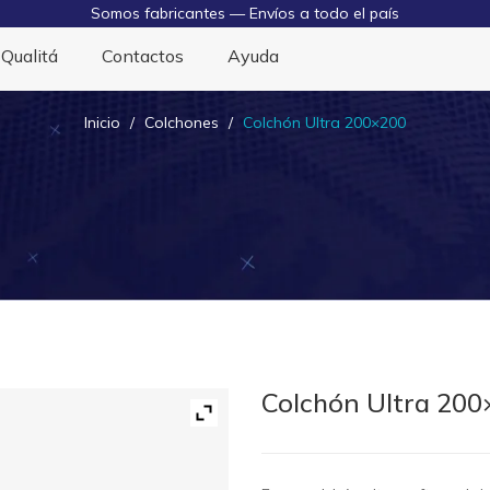
Somos fabricantes — Envíos a todo el país
Inicio
Tienda
Qualitá
Contactos
Ayuda
Inicio
/
Colchones
/
Colchón Ultra 200×200
Colchón Ultra 200