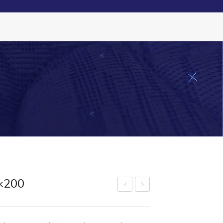
Nosotros
Modo Qualitá
Contactos
Ayuda
×200
olch
olch
ón
ón