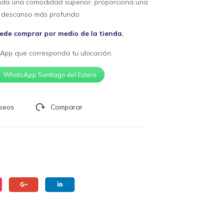
rinda una comodidad superior, proporciona una
Extr
Rel
 descanso más profundo.
em
ax
e
100
e comprar por medio de la tienda.
140
×19
App que corresponda tu ubicación.
×19
0
0
WhatsApp Santiago del Estero
eseos
Comparar