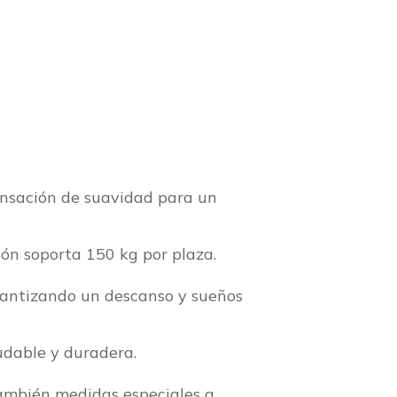
nsación de suavidad para un
hón soporta 150 kg por plaza.
rantizando un descanso y sueños
udable y duradera.
también medidas especiales a